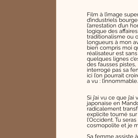
Film à l’image sup
d’industriels bourg
l’arrestation d’un h
logique des affaires
traditionalisme ou 
longueurs à mon avis
bien compris moi qu
réalisateur est sans
quelques lignes c’e
des fausses pistes, 
interrogé pas sa fe
ici l’on pourrait cro
a vu : l’innommable..
Si j’ai vu ce que j’
japonaise en Mandch
radicalement transf
explicite tourné sur
l’Occident. Tu seras
cosmopolite et je m
Sa femme assiste à 