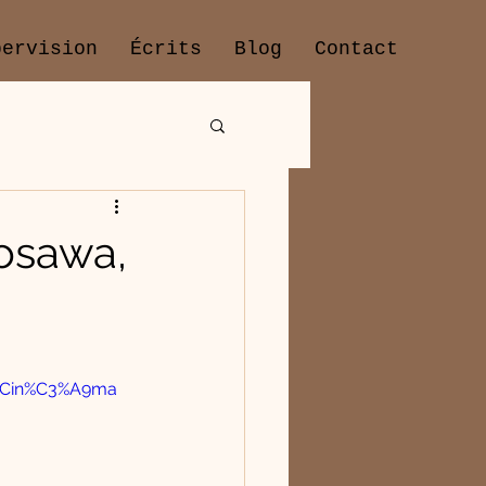
pervision
Écrits
Blog
Contact
rosawa,
sCin%C3%A9ma