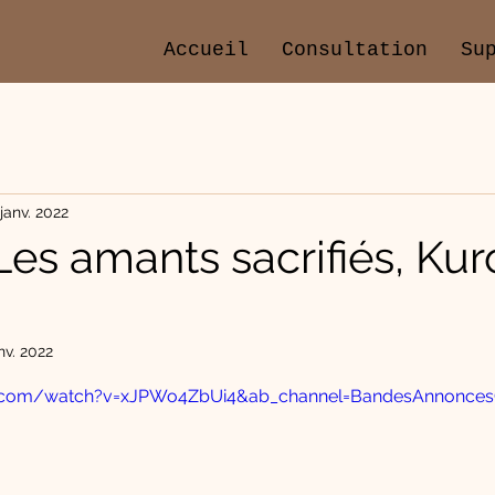
Accueil
Consultation
Su
 janv. 2022
.. Les amants sacrifiés, Ku
nv. 2022
e.com/watch?v=xJPWo4ZbUi4&ab_channel=BandesAnnonce