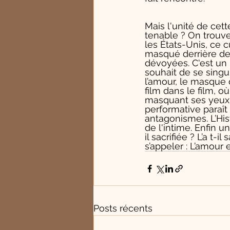
Mais l'unité de cett
tenable ? On trouve
les États-Unis, ce c
masqué derrière de
dévoyées. C'est un h
souhait de se singul
l’amour, le masque d
film dans le film, 
masquant ses yeux,
performative paraît
antagonismes. L’Hist
de l'intime. Enfin u
il sacrifiée ? L’a t-
s’appeler : L’amour 
Posts récents