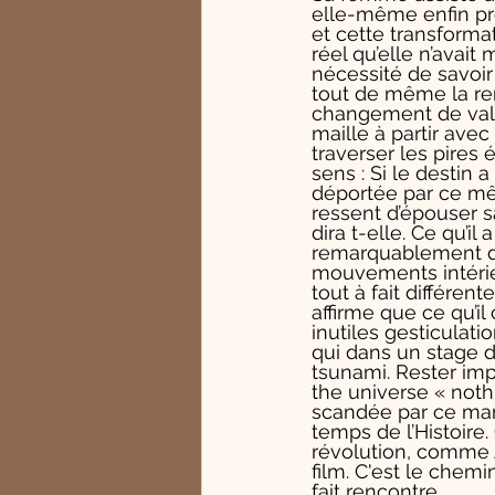
elle-même enfin prê
et cette transforma
réel qu’elle n’avai
nécessité de savoir
tout de même la r
changement de valeu
maille à partir ave
traverser les pires
sens : Si le destin 
déportée par ce mêm
ressent d’épouser sa
dira t-elle. Ce qu’i
remarquablement dé
mouvements intérieu
tout à fait différe
affirme que ce qu’il
inutiles gesticulati
qui dans un stage d
tsunami. Rester imp
the universe « not
scandée par ce mant
temps de l’Histoire
révolution, comme A
film. C'est le chem
fait rencontre. 