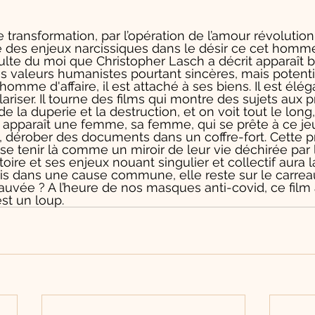
e transformation, par l’opération de l’amour révolution
 des enjeux narcissiques dans le désir ce cet homme
ulte du moi que Christopher Lasch a décrit apparaît bie
s valeurs humanistes pourtant sincères, mais potent
omme d'affaire, il est attaché à ses biens. Il est élégan
ariser. Il tourne des films qui montre des sujets aux p
e la duperie et la destruction, et on voit tout le long,
où apparaît une femme, sa femme, qui se prête à ce jeu
 dérober des documents dans un coffre-fort. Cette p
 se tenir là comme un miroir de leur vie déchirée par 
oire et ses enjeux nouant singulier et collectif aura 
nis dans une cause commune, elle reste sur le carreau,
il sauvée ? A l’heure de nos masques anti-covid, ce film 
est un loup.