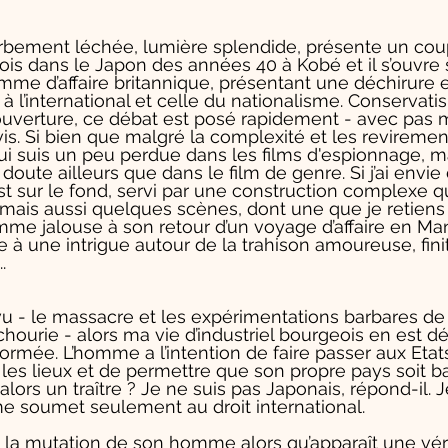
erbement léchée, lumière splendide, présente un cou
eois dans le Japon des années 40 à Kobé et il s’ouvre 
omme d’affaire britannique, présentant une déchirure e
 à l’international et celle du nationalisme. Conservati
ouverture, ce débat est posé rapidement - avec pas 
. Si bien que malgré la complexité et les revirements,
i suis un peu perdue dans les films d'espionnage, ma
 doute ailleurs que dans le film de genre. Si j’ai envie 
st sur le fond, servi par une construction complexe q
mais aussi quelques scènes, dont une que je retiens ic
mme jalouse à son retour d’un voyage d’affaire en Ma
ire à une intrigue autour de la trahison amoureuse, finit 
.
ai vu - le massacre et les expérimentations barbares de
ourie - alors ma vie d’industriel bourgeois en est d
ormée. L’homme a l’intention de faire passer aux Etat
 les lieux et de permettre que son propre pays soit ba
 alors un traître ? Je ne suis pas Japonais, répond-il. J
e soumet seulement au droit international. 
la mutation de son homme alors qu’apparaît une vérité