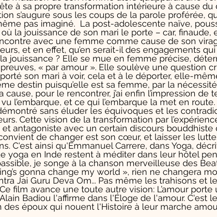
te à sa propre transformation intérieure à cause du d
tion s’augure sous les coups de la parole proférée, qu
t même pas imaginé.  La post-adolescente naïve, pouss
 où la jouissance de son mari le porte – car, finaude,
encontre avec une femme comme cause de son virag
rs, et en effet, qu’en serait-il des engagements qui 
c la jouissance ? Elle se mue en femme précise, déte
 épreuves, « par amour ». Elle soulève une question c
a porté son mari à voir, cela et à le déporter, elle-mêm
e destin puisqu’elle est sa femme, par la nécessité 
 cause, pour le rencontrer, j’ai enfin l’impression de t
l a vu l’embarque, et ce qui l’embarque la met en route.
montré sans éluder les équivoques et les contradic
rs. Cette vision de la transformation par l’expérience
nte et antagoniste avec un certain discours bouddhiste
 convient de changer est son cœur, et laisser les lutte
ons. C'est ainsi qu'Emmanuel Carrere, dans Yoga, décri
e yoga en Inde restent à méditer dans leur hôtel pe
assible, je songe à la chanson merveilleuse des Beat
hing’s gonna change my world », rien ne changera m
ra Jai Guru Deva Om... Pas même les trahisons et le
. Ce film avance une toute autre vision: L’amour porte
lain Badiou l'affirme dans l'Éloge de l'amour. C'est l
in des époux qui nouent l'Histoire à leur marche amou