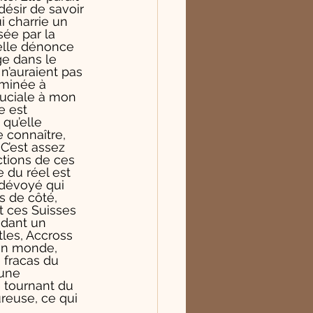
ésir de savoir 
i charrie un 
ée par la 
 elle dénonce 
e dans le 
n’auraient pas 
rminée à 
ruciale à mon 
e est 
qu’elle 
e connaître, 
 C’est assez 
tions de ces 
 du réel est 
 dévoyé qui 
s de côté, 
t ces Suisses 
ndant un 
les, Accross 
on monde, 
 fracas du 
 une 
e tournant du 
reuse, ce qui 