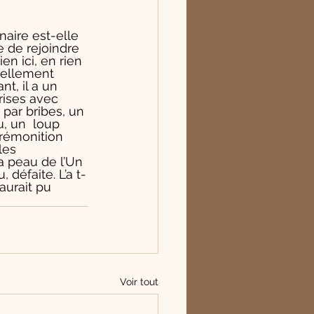
naire est-elle 
 de rejoindre 
n ici, en rien 
iellement 
t, il a un 
rises avec 
 par bribes, un 
, un  loup 
rémonition 
les 
la peau de l’Un 
 défaite. L’a t-
aurait pu 
Voir tout