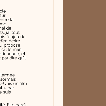
ple 
sur 
ntre la 
sme, 
mal de 
 j’ai tout 
is l’enjeu du 
d’en écrire 
ui propose 
i : le mari, 
ndchourie, et 
par dire qu’il 
 l’armée 
ésormais 
s-Unis un film 
ttu par 
e suis 
. Elle paraît 