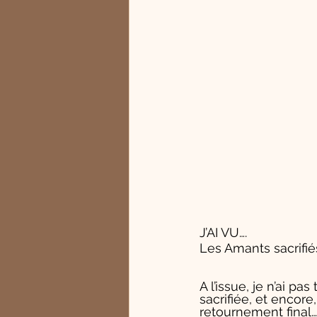
J’AI VU….
Les Amants sacrifié
A l’issue, je n’ai pa
sacrifiée, et encore
retournement final…